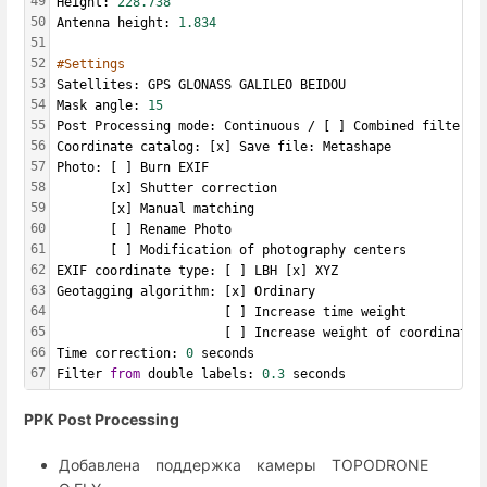
49
Height: 
228.738
50
Antenna height: 
1.834
51
52
#Settings
53
Satellites: GPS GLONASS GALILEO BEIDOU 
54
Mask angle: 
15
55
Post Processing mode: Continuous / [ ] Combined filter t
56
Coordinate catalog: [x] Save file: Metashape
57
Photo: [ ] Burn EXIF
58
       [x] Shutter correction
59
       [x] Manual matching
60
       [ ] Rename Photo
61
       [ ] Modification of photography centers
62
EXIF coordinate type: [ ] LBH [x] XYZ
63
Geotagging algorithm: [x] Ordinary
64
                      [ ] Increase time weight
65
                      [ ] Increase weight of coordinates
66
Time correction: 
0
 seconds
67
Filter 
from
 double labels: 
0.3
 seconds
PPK Post Processing
Добавлена поддержка камеры TOPODRONE