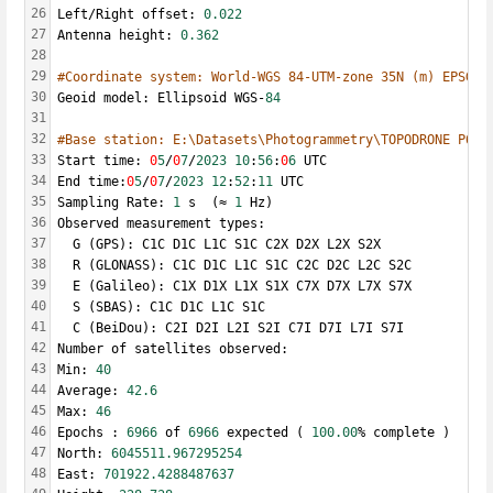
26
Left/Right offset: 
0.022
27
Antenna height: 
0.362
28
29
#Coordinate system: World-WGS 84-UTM-zone 35N (m) EPSG 3
30
Geoid model: Ellipsoid WGS-
84
31
32
#Base station: E:\Datasets\Photogrammetry\TOPODRONE P61 
33
Start time: 
0
5
/
0
7
/
2023
10
:
56
:
0
6
 UTC
34
End time:
0
5
/
0
7
/
2023
12
:
52
:
11
 UTC
35
Sampling Rate: 
1
 s  (≈ 
1
 Hz)
36
Observed measurement types:
37
  G (GPS): C1C D1C L1C S1C C2X D2X L2X S2X
38
  R (GLONASS): C1C D1C L1C S1C C2C D2C L2C S2C
39
  E (Galileo): C1X D1X L1X S1X C7X D7X L7X S7X
40
  S (SBAS): C1C D1C L1C S1C
41
  C (BeiDou): C2I D2I L2I S2I C7I D7I L7I S7I
42
Number of satellites observed:
43
Min: 
40
44
Average: 
42.6
45
Max: 
46
46
Epochs : 
6966
 of 
6966
 expected ( 
100.00
% complete )
47
North: 
6045511.967295254
48
East: 
701922.4288487637