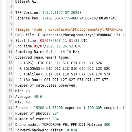
2
Dataset №1:
3
4
TPP Version: 
1.5.2
.1
(
27.07.2025
)
5
License key: 
1348
DF06-
8777
-
48
CF-A6D8-E4239CA973A0
6
7
#Images folder: E:\Datasets\Photogrammetry\TOPODRONE P61
8
GNSS file: E:\Datasets\Photogrammetry\TOPODRONE P61 
21
 m
9
Start time: 
0
5
/
0
7
/
2023
11
:
0
1
:
31
 UTC
10
End time:
0
5
/
0
7
/
2023
11
:
26
:
52
 UTC
11
Sampling Rate: 
0.1
 s  (≈ 
10
 Hz)
12
Observed measurement types:
13
  G (GPS): C1C D1C L1C S1C C2X D2X L2X S2X
14
  R (GLONASS): C1C D1C L1C S1C C2C D2C L2C S2C
15
  E (Galileo): C1X D1X L1X S1X C7X D7X L7X S7X
16
  C (BeiDou): C2I D2I L2I S2I C7I D7I L7I S7I
17
Number of satellites observed:
18
Min: 
29
19
Average: 
40.6
20
Max: 
42
21
Epochs : 
15208
 of 
15208
 expected ( 
100.00
% complete )
22
Number of photos: 
304
23
Number of events: 
304
24
Drone model: TOPODRONE P61+PPK+DJI Matrice 
300
25
Forward/backward offset: 
0.074