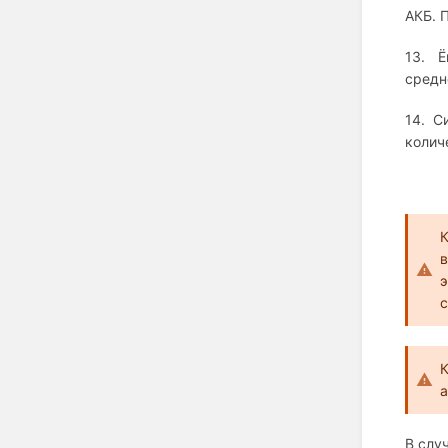
АКБ. 
13. Ё
средн
14. С
колич
с
К
а
В слу