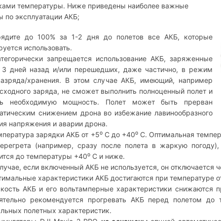
ками температуры. Ниже приведены наиболее важные
ы по эксплуатации АКБ;
рядите до 100% за 1-2 дня до полетов все АКБ, которые
руется использовать.
тегорически запрещается использование АКБ, заряженные
 3 дней назад и/или перешедших, даже частично, в режим
азряда/хранения. В этом случае АКБ, имеющий, например
сходного заряда, не сможет выполнить полноценный полет и
ть необходимую мощность. Полет может быть прерван
атическим снижением дрона во избежание лавинообразного
ия напряжения и аварии дрона.
мпература зарядки АКБ от +5⁰ С до +40⁰ С. Оптимальная темпера
ерегрета (например, сразу после полета в жаркую погоду),
ится до температуры +40⁰ С и ниже.
случае, если включенный АКБ не используется, он отключается ч
тимальные характеристики АКБ достигаются при температуре от
кость АКБ и его вольтамперные характеристики снижаются п
ятельно рекомендуется прогревать АКБ перед полетом до 
льных полетных характеристик.