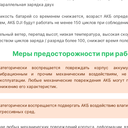
Параллельная зарядка двух
мкость батарей со временем снижается, возраст АКБ опреде
ем, АКБ DJI будут работать не менее 150 циклов при соблюдени
ильный ветер, перепад высот, низкая температура, высокая ско
еством циклов заряда / разряда более 100, снижают время пол
Меры предосторожности при раб
Категорически воспрещается повреждать корпус аккуму
вибрационным и прочим механическим воздействиям, не
эксплуатации. Любые механические повреждения АКБ могут п
нижению его характеристик.
атегорически воспрещается подвергать АКБ воздействию влаги, 
грессивных сред.
чае любых механических повреждений корпуса, деформации, в