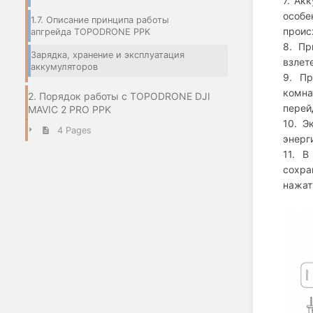
7. Ак
особе
1.7. Описание принципа работы
проис
апгрейда TOPODRONE PPK
8. Пр
Зарядка, хранение и эксплуатация
взлет
аккумуляторов
9. Пр
комна
2. Порядок работы с TOPODRONE DJI
перей
MAVIC 2 PRO PPK
10. Э
4 Pages
энерг
11. В
сохра
нажат