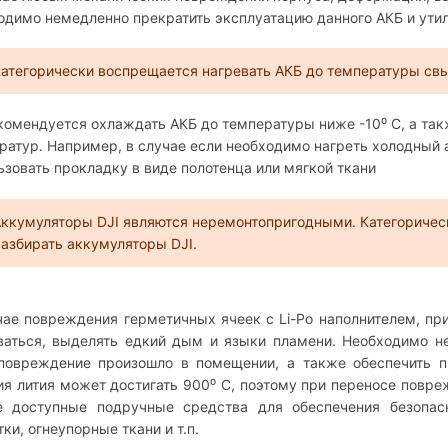
одимо немедленно прекратить эксплуатацию данного АКБ и ути
атегорически воспрещается нагревать АКБ до температуры свы
комендуется охлаждать АКБ до температуры ниже -10⁰ С, а та
ратур. Например, в случае если необходимо нагреть холодный а
ьзовать прокладку в виде полотенца или мягкой ткани
ккумуляторы DJI являются неремонтопригодными. Категоричес
азбирать аккумуляторы DJI.
чае повреждения герметичных ячеек с Li-Po наполнителем, при
ваться, выделять едкий дым и языки пламени. Необходимо н
повреждение произошло в помещении, а также обеспечить п
ия лития может достигать 900⁰ С, поэтому при переносе повр
 доступные подручные средства для обеспечения безопасн
ки, огнеупорные ткани и т.п.