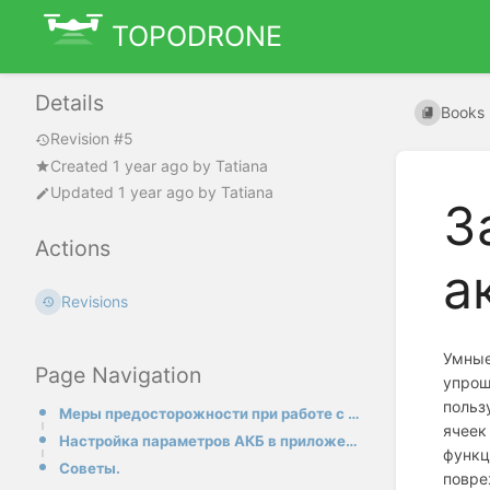
TOPODRONE
Details
Books
Revision #5
Created
1 year ago
by
Tatiana
Updated
1 year ago
by
Tatiana
З
Actions
а
Revisions
Умные
Page Navigation
упрощ
польз
Меры предосторожности при работе с аккумуляторами
ячеек
Настройка параметров АКБ в приложении DJI Pilot2
функц
Советы.
повре