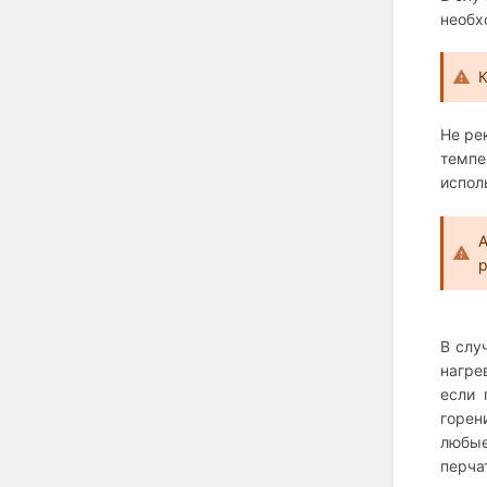
необх
К
Не ре
темпе
испол
А
р
В слу
нагре
если 
горен
любые
перчат