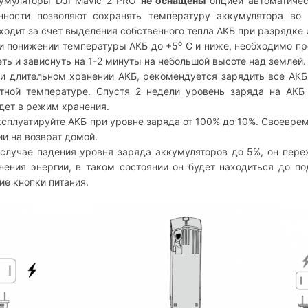
кумуляторы DJI Mavic 2 PRO
не оснащены
опцией автоматическ
нности позволяют сохранять температуру аккумулятора во
ходит за счет выделения собственного тепла АКБ при разрядке 
и понижении температуры АКБ до +5⁰ С и ниже, необходимо пр
еть и зависнуть на 1-2 минуты на небольшой высоте над землей.
и длительном хранении АКБ, рекомендуется зарядить все АКБ 
тной температуре. Спустя 2 недели уровень заряда на АКБ
дет в режим хранения.
ксплуатируйте АКБ при уровне заряда от 100% до 10%. Своевре
ии на возврат домой.
 случае падения уровня заряда аккумуляторов до 5%, он пер
нения энергии, в таком состоянии он будет находиться до по
ие кнопки питания.