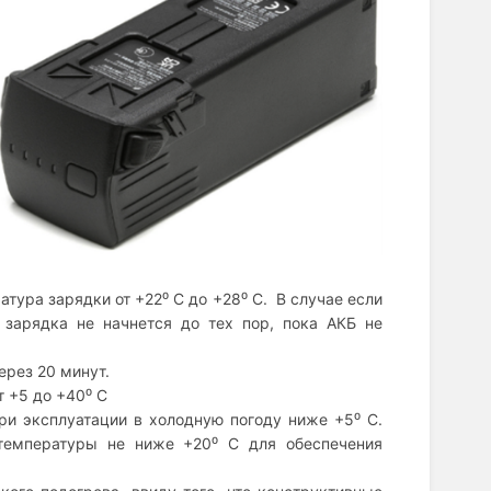
тура зарядки от +22⁰ С до +28⁰ С. В случае если
 зарядка не начнется до тех пор, пока АКБ не
ерез 20 минут.
 +5 до +40⁰ С
ри эксплуатации в холодную погоду ниже +5⁰ С.
температуры не ниже +20⁰ С для обеспечения