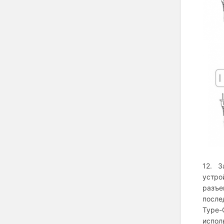
12. З
устро
разъе
после
Type-
испол