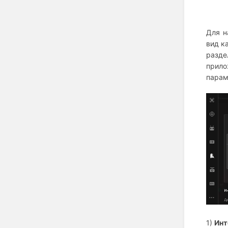
Для н
вид к
разде
прило
парам
1)
Инт