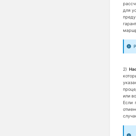
рассч
для у
преду
гаран
маршр
Р
2)
На
котор
указа
проце
или в
Если 
отмен
случа