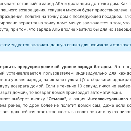
итывает оставшийся заряд АКБ и дистанцию до точки дом. Как т
спешного возвращения, текущая миссия будет приостановлена,
преждения, полетит на точку дом с последующей посадкой. Плюс
тировано вернется на точку дом*, минус заключается в том, что
ута, при том, что заряда АКБ вполне хватило бы для их заверш
екомендуется включать данную опцию для новичков и отключат
строить предупреждение об уровне заряда батареи
. Это пр
ый устанавливается пользователем индивидуально для кажд
нного уровня заряда, на экране пульта ДУ отобразится однок
дуру возврата домой. Если в течение 10 секунд пилот не выбер
озврат домой), то возврат домой произойдет автоматически.
пилот выберет кнопку
"Отмена"
, а опция
Интеллектуального 
ена ранее, то дрон более не полетит домой сам, даже если к
е вся дальнейшая ответственность за полет лежит в руках пилот