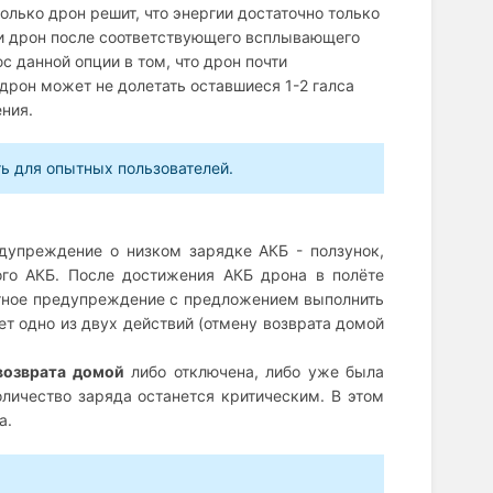
олько дрон решит, что энергии достаточно только
 и дрон после соответствующего всплывающего
 данной опции в том, что дрон почти
 дрон может не долетать оставшиеся 1-2 галса
ения.
ь для опытных пользователей.
едупреждение о низком зарядке АКБ - ползунок,
ого АКБ. После достижения АКБ дрона в полёте
ратное предупреждение с предложением выполнить
ет одно из двух действий (отмену возврата домой
возврата домой
либо отключена, либо уже была
оличество заряда останется критическим. В этом
а.