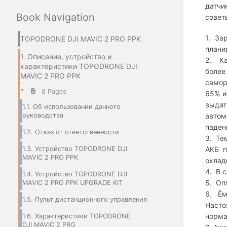
датчи
Book Navigation
совет
1. За
TOPODRONE DJI MAVIC 2 PRO PPK
плани
1. Описание, устройство и
2. Ка
характеристики TOPODRONE DJI
более
MAVIC 2 PRO PPK
самор
8 Pages
65% и
выда
1.1. Об использовании данного
руководства
автом
паден
1.2. Отказ от ответственности
3. Те
1.3. Устройство TOPODRONE DJI
АКБ п
MAVIC 2 PRO PPK
охлад
4. В 
1.4. Устройство TOPODRONE DJI
5. Оп
MAVIC 2 PRO PPK UPGRADE KIT
6. Ём
1.5. Пульт дистанционного управления
Насто
норма
1.6. Характеристики TOPODRONE
DJI MAVIC 2 PRO