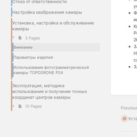
Отказ от ответственности
у
Настройка изображения камеры
Ф
и
Установка, настройка и обслуживание
К
камеры
Р
3 Pages
2
З
Внимание
Н
Параметры изделия
с
З
Использование фотограмметрической
камеры TOPODRONE P24
Enter
section
Эксплуатация, методика
select
использования и получение точных
mode
координат центров камеры
10 Pages
Previou
Уст