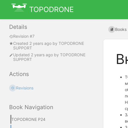
TOPODRONE
Details
Books
Revision #7
Created
2 years ago
by
TOPODRONE
SUPPORT
В
Updated
2 years ago
by
TOPODRONE
SUPPORT
Actions
T
м
Revisions
о
п
Н
Book Navigation
с
З
TOPODRONE P24
в
З