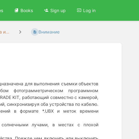
es
Books
Sign up
Log in
 и...
Внимание
назначена для выполнения съемки объектов
бом фотограмметрическом программном
ADE KIT, работающий совместно с камерой,
й, синхронизируя оба устройства по кабелю.
ений в формате *.UBX и меток времени
солнечными лучами, в местах с плохой
йства. Прежде чем включить или выключить