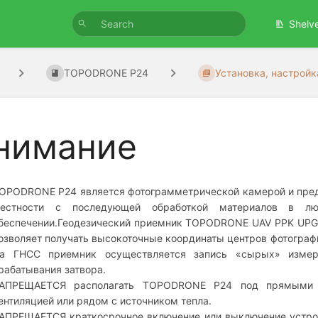
Shelv
TOPODRONE P24
Установка, настройка
нимание
OPODRONE P24 является фотограмметрической камерой и пред
естности с последующей обработкой материалов в лю
беспечении.Геодезический приемник TOPODRONE UAV PPK UPGR
озволяет получать высокоточные координаты центров фотографи
а ГНСС приемник осуществляется запись «сырых» измер
рабатывания затвора.
АПРЕЩАЕТСЯ располагать TOPODRONE P24 под прямыми 
ентиляцией или рядом с источником тепла.
АПРЕЩАЕТСЯ краткосрочное включение или выключение устро