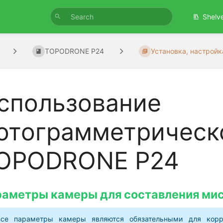
Shelv
TOPODRONE P24
Установка, настройка
спользование
отограмметрическ
OPODRONE P24
аметры камеры для составления ми
Все параметры камеры являются обязательными для корре