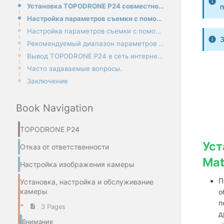
Установка TOPODRONE P24 совместно с LiDAR на DJI Matrice 300/350 RTK
п
Настройка параметров съемки с помощью пульта управления Smart Controller
Настройка параметров съемки с помощью подключения по Wi-Fi
З
Рекомендуемый диапазон параметров съемки для камеры TOPODRONE P24
Вывод TOPODRONE P24 в сеть интернет для выполнения диагностики
Часто задаваемые вопросы.
Заключение
Book Navigation
TOPODRONE P24
Ус
Отказ от ответственности
Mat
Настройка изображения камеры
П
Установка, настройка и обслуживание
камеры
о
п
3 Pages
д
Внимание