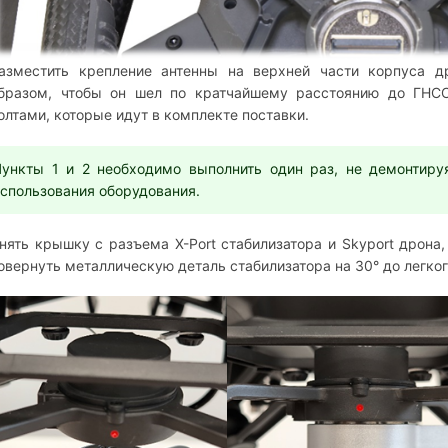
азместить крепление антенны на верхней части корпуса д
бразом, чтобы он шел по кратчайшему расстоянию до ГНСС
олтами, которые идут в комплекте поставки.
Пункты 1 и 2 необходимо выполнить один раз, не демонтир
спользования оборудования.
нять крышку с разъема X-Port стабилизатора и Skyport дрона,
овернуть металлическую деталь стабилизатора на 30° до легко