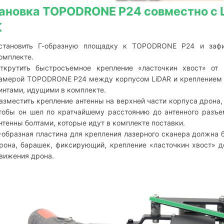
ановка TOPODRONE P24 совместно с Li
K
становить Г-образную площадку к TOPODRONE P24 и зафи
омплекте.
ткрутить быстросъемное крепление «ласточкин хвост» от 
амерой TOPODRONE P24 между корпусом LiDAR и креплением «
интами, идущими в комплекте.
азместить крепление антенны на верхней части корпуса дрона,
тобы он шел по кратчайшему расстоянию до антенного разъе
нтенны болтами, которые идут в комплекте поставки.
-образная пластина для крепления лазерного сканера должна 
рона, барашек, фиксирующий, крепление «ласточкин хвост» 
вижения дрона.