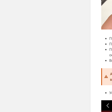
П
П
П
о
В
в
У