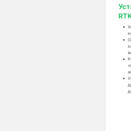
Уст
RT
У
к
О
к
в
Р
ч
а
V
д
д