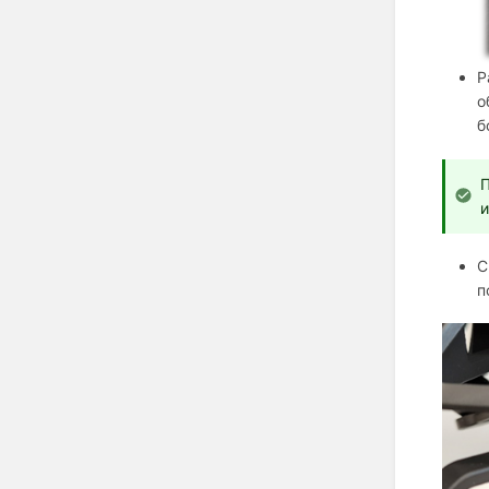
Р
о
б
и
С
п