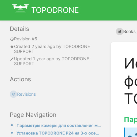
TOPODRONE
Details
Books
Revision #5
Created
2 years ago
by
TOPODRONE
SUPPORT
И
Updated
1 year ago
by
TOPODRONE
SUPPORT
ф
Actions
T
Revisions
Page Navigation
Пар
Параметры камеры для составления миссий
Установка TOPODRONE P24 на 3-х осевом стабилизаторе на DJI Matrice 300/350 RTK