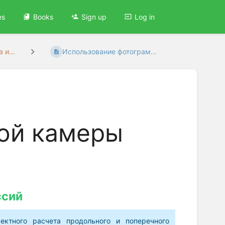
es
Books
Sign up
Log in
 и...
Использование фотограм...
ой камеры
ссий
ктного расчета продольного и поперечного