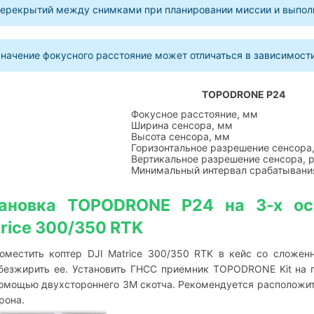
ерекрытий между снимками при планировании миссии и выпол
начение фокусного расстояние может отличаться в зависимости
TOPODRONE P24
Фокусное расстояние, мм
Ширина сенсора, мм
Высота сенсора, мм
Горизонтальное разрешение сенсора,
Вертикальное разрешение сенсора, p
Минимальный интервал срабатывания
тановка TOPODRONE P24 на 3-х ос
rice 300/350 RTK
оместить коптер DJI Matrice 300/350 RTK в кейс со сложен
безжирить ее. Установить ГНСС приемник TOPODRONE Kit на п
омощью двухстороннего 3М скотча. Рекомендуется расположи
рона.