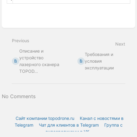
Enter
section
select
mode
Previous
Next
Описание и
Требования и
устройство
условия
лазерного сканера
эксплуатации
TOPOD...
No Comments
Сайт компании topodrone.ru
Канал с новостями в
Telegram
Чат для клиентов в Telegram
Группа с
видеороликами в VK