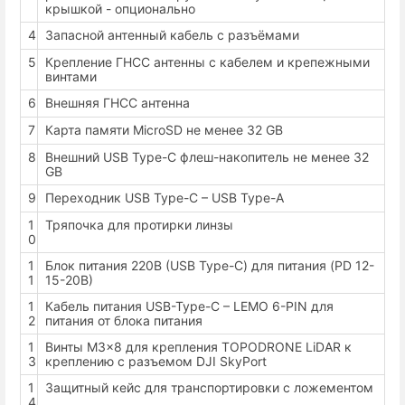
крышкой - опционально
4
Запасной антенный кабель с разъёмами
5
Крепление ГНСС антенны с кабелем и крепежными
винтами
6
Внешняя ГНСС антенна
7
Карта памяти MicroSD не менее 32 GB
8
Внешний USB Type-C флеш-накопитель не менее 32
GB
9
Переходник USB Type-C – USB Type-A
1
Тряпочка для протирки линзы
0
1
Блок питания 220В (USB Type-C) для питания (PD 12-
1
15-20В)
1
Кабель питания USB-Type-C – LEMO 6-PIN для
2
питания от блока питания
1
Винты M3x8 для крепления TOPODRONE LiDAR к
3
креплению с разъемом DJI SkyPort
1
Защитный кейс для транспортировки с ложементом
4