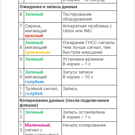
Ожидание и запись данных
6
Зеленый
Тестирование
оборудования
7
Сирена,
Аппаратная проблема с
мигающий
Ublox
или
IMU
красный
Зеленый
Ожидание ГНСС сигнала
8
мигающий
Чем лучше сигнал, тем
оранжевым
быстрее мерцание
9
Зеленый
Установка времени
В норме ~
1 c
1
Зеленый
Запуск записи
0
мигающий
В норме ~
1
0
c
голубым
1
Тройной сигнал,
Запись
1
голубой
Копирование данных (после подключения
флешки)
1
Зеленый
Запись остановлена
2
В норме ~
1 c
1
Малиновый
,
Начало копирования
3
сигнал с
повышающимся