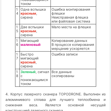
тоном
1
Одна вспышка
Ошибка монтирования
4
красным
,
флешки
сирена
Неисправная флешка
или файловая система
1
Две вспышки
Мало места на флешке
5
красным
,
сирена
1
Мигающий
Копирование данных
6
малиновый
В процессе копирования
мерцание ускоряется
1
Быстро
Ошибка записи
7
мигающий
красный
,
сирена
1
Зеленый
, сигнал
Все данные
8
с
скопированы
понижающимся
тоном
4. Корпус лазерного сканера TOPODRONE. Выполнен из
алюминиевого сплава для лучшего теплообмена и
снижения веса. Является основной несущей
конструкцией лазерного сканера.