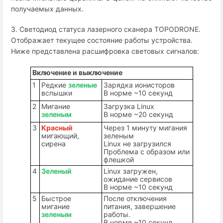
получаемых данных.
3. Светодиод статуса лазерного сканера TOPODRONE.
Отображает текущее состояние работы устройства.
Ниже представлена расшифровка световых сигналов:
Включение и выключение
1
Редкие
зеленые
Зарядка ионисторов
вспышки
В норме ~10 секунд
2
Мигание
Загрузка
Linux
зеленым
В норме ~20 секунд
3
Красный
Через 1 минуту мигания
мигающий,
зеленым
сирена
Linux
не загрузился
Проблема с образом или
флешкой
4
Зеленый
Linux
загружен,
ожидание сервисов
В норме ~10 секунд
5
Быстрое
После отключения
мигание
питания, завершение
зеленым
работы.
В норме ~10 секунд